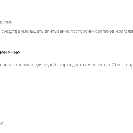
время.
редства уменьшать впитывание посторонних запахов и загрязн
менение
очень экономно: для одной стирки достаточно около 20 мл кон
ии