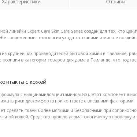
Характеристики
Отзывы
й линейки Expert Care Skin Care Series создан для тех, кто це
бе современные технологии ухода за тканями и мягкое воздейст
ним из крупнейших производителей бытовой химии в Таиланде, р
е позиции в категории товаров для дома в Таиланде, что под
контакта с кожей
формула с ниацинамидом (витамином B3). Этот компонент широ
ижать риск дискомфорта при контакте с внешними факторами.
ет сделать ткани более мягкими и безопасными при соприкосно
ельной кожей. Средство прошло дерматологическую проверку и 