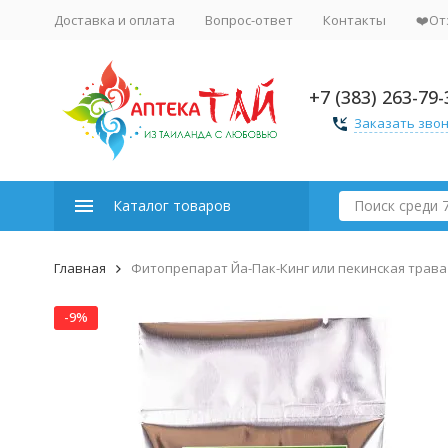
Доставка и оплата
Вопрос-ответ
Контакты
❤️От
+7 (383) 263-79-
Заказать зво
Каталог товаров
Главная
Фитопрепарат Йа-Пак-Кинг или пекинская трава
-9%