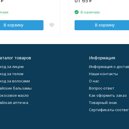
0
от 65
₽
₽
ичии
В наличии
В корзину
В корзину
аталог товаров
Информация
ход за лицом
Информация о достав
ход за телом
Наши контакты
ход за волосами
О нас
айские бальзамы
Вопрос-ответ
окосовое масло
Как оформить заказ
айская аптечка
Товарный знак
Сертификаты соотве