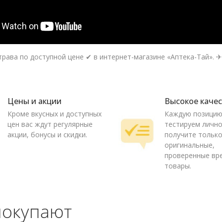
рава по доступной цене ✔ в интернет-магазине «Аптека-Тай». ✈ 
Цены и акции
Высокое каче
Кроме вкусных и доступных
Каждую позици
цен вас ждут регулярные
тестируем лично
акции, бонусы и скидки.
получите тольк
оригинальные,
проверенные вр
товары.
покупают