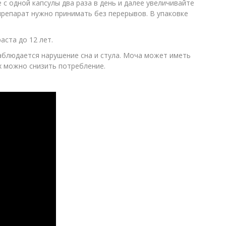
 с одной капсулы два раза в день и далее увеличивайте
препарат нужно принимать без перерывов. В упаковке
аста до 12 лет.
аблюдается нарушение сна и стула. Моча может иметь
х можно снизить потребление.