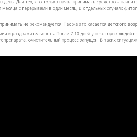
в день. Для тех, кто только начал принимать средство – начните
 месяца с перерывами в один месяц. В отдельных случаях фито
принимать не рекомендуется. Так же это касается детского возр
ия и раздражительность. После 7-10 дней у некоторых людей н
топрепарата, очистительный процесс запущен. В таких ситуация