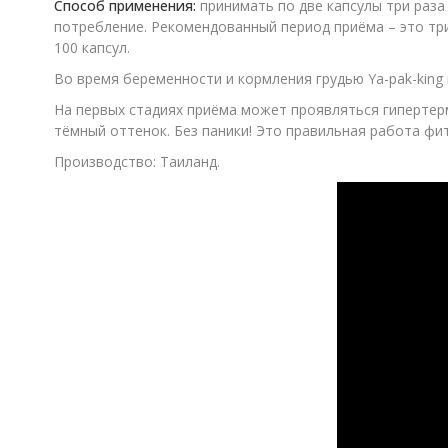
Способ применения:
принимать по две капсулы три раза 
потребление. Рекомендованный период приёма – это три
100 капсул.
Во время беременности и кормления грудью Ya-pak-king 
На первых стадиях приёма может проявляться гипертерм
тёмный оттенок. Без паники! Это правильная работа фи
Производство: Таиланд.