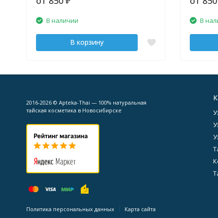
от 850
от 85
₽
В наличии
В нал
В корзину
К
2016-2026 © Apteka-Thai — 100% натуральная
тайская косметика в Новосибирске
У
У
У
Т
К
Т
Политика персональных данных
Карта сайта