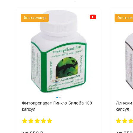
бестселлер
бестсе
Фитопрепарат Гинкго Билоба 100
Линчжи 
капсул
капсул