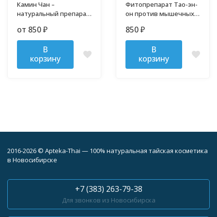
Камин Чан –
Фитопрепарат Тао-эн-
натуральный препарат
он против мышечных
против заболеваний
болей и для суставов
от 850
850
₽
₽
желудка
В
В
корзину
корзину
2016-2026 © Apteka-Thai — 100% натуральная тайская косметика
в Новосибирске
+7 (383) 263-79-38
Для звонков из Новосибирска