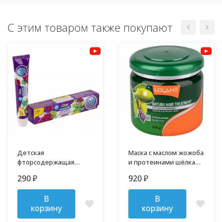
С этим товаром также покупают
Детская
Маска с маслом жожоба
фторсодержащая
и протеинами шёлка
зубная паста в тубе
Lolane 250 гр.
290
920
₽
₽
Кодомо 40 гр
В
В
корзину
корзину