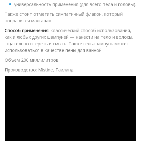
универсальность применения (для всего тела и головы).
Также стоит отметить симпатичный флакон, который
понравится малышам.
Способ применения:
классический способ использования,
как и любых других шампуней — нанести на тело и волосы,
тщательно втереть и смыть. Также гель-шампунь может
использоваться в качестве пены для ванной.
Объём 200 миллилитров.
Производство: Mistine, Таиланд.