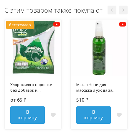
С этим товаром также покупают
бестселлер
Хлорофилл в порошке
Масло Нони для
без добавок и
массажа и ухода за
примесей
кожей 120 мл
от 65
510
₽
₽
В
В
корзину
корзину